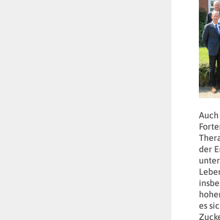
Auch
Forte
Ther
der 
unter
Leben
insbe
hohen
es si
Zucke