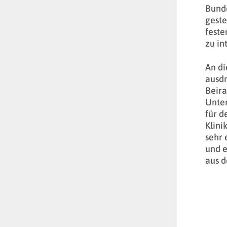
Bund
geste
feste
zu in
An di
ausdr
Beira
Unte
für d
Klini
sehr 
und e
aus d