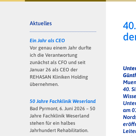
40
Aktuelles
de
Ein Jahr als CEO
Vor genau einem Jahr durfte
ich die Verantwortung
zunächst als CFO und seit
Unter
Januar 26 als CEO der
Günt
REHASAN Kliniken Holding
Muen
übernehmen.
40. S
Wisse
50 Jahre Fachklinik Weserland
Unte
Bad Pyrmont, 6. Juni 2026 – 50
am 01
Jahre Fachklinik Weserland
Nord
stehen für ein halbes
eröff
Jahrhundert Rehabilitation.
Leite