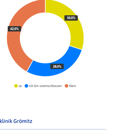
30.0%
42.0%
28.0%
Ja
Ich bin unentschlossen
Nein
klinik Grömitz