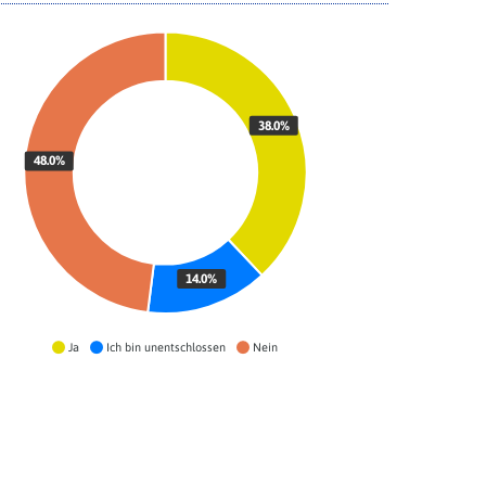
38.0%
48.0%
14.0%
Ja
Ich bin unentschlossen
Nein