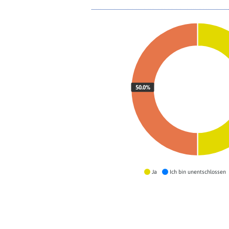
50.0%
Ja
Ich bin unentschlossen