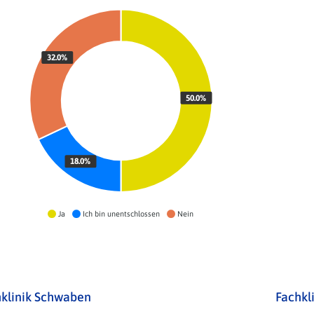
32.0%
50.0%
18.0%
Ja
Ich bin unentschlossen
Nein
klinik Schwaben
Fachkl