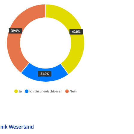
39.0%
40.0%
21.0%
Ja
Ich bin unentschlossen
Nein
inik Weserland