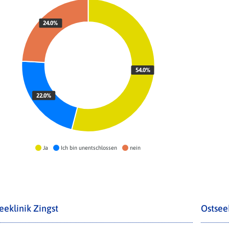
24.0%
54.0%
22.0%
Ja
Ich bin unentschlossen
nein
eeklinik Zingst
Ostsee