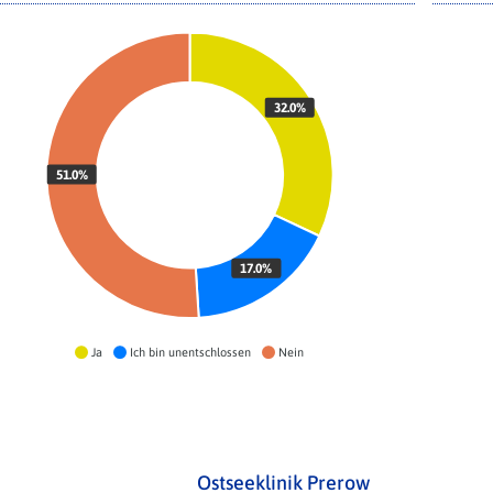
32.0%
51.0%
17.0%
Ja
Ich bin unentschlossen
Nein
Ostseeklinik Prerow