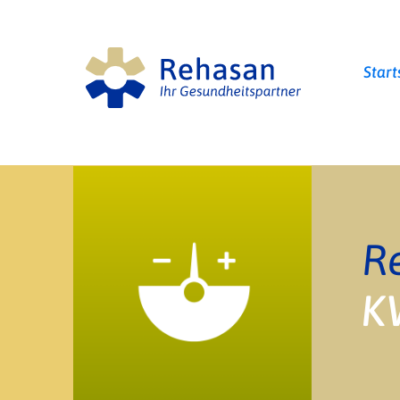
Start
R
K