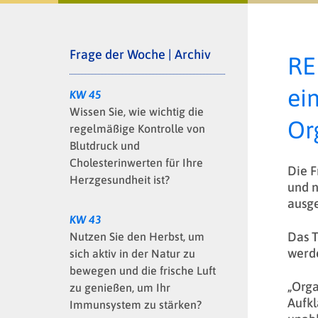
Frage der Woche | Archiv
RE
ei
KW 45
Wissen Sie, wie wichtig die
Or
regelmäßige Kontrolle von
Blutdruck und
Cholesterinwerten für Ihre
Die F
Herzgesundheit ist?
und n
ausge
KW 43
Das T
Nutzen Sie den Herbst, um
werd
sich aktiv in der Natur zu
bewegen und die frische Luft
„Orga
zu genießen, um Ihr
Aufkl
Immunsystem zu stärken?