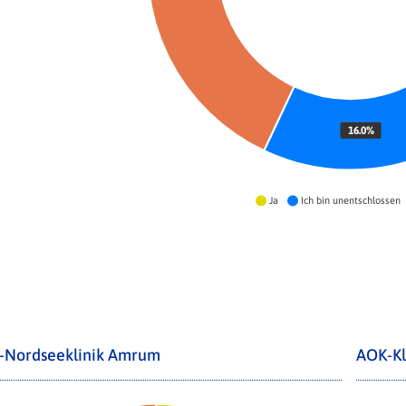
16.0%
Ja
Ich bin unentschlossen
-Nordseeklinik Amrum
AOK-Kl