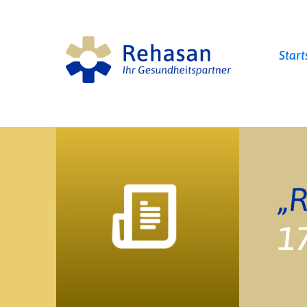
Start
„
1