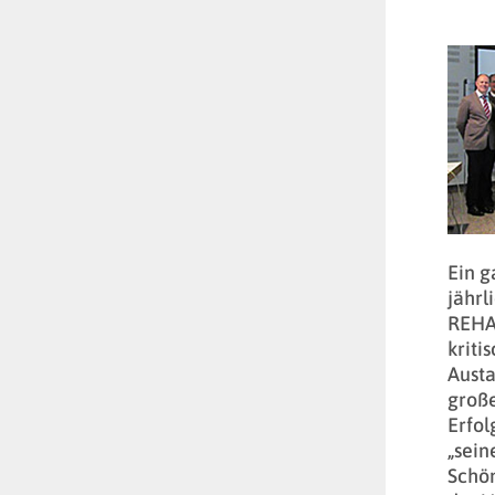
Ein g
jährl
REHAS
kriti
Austa
große
Erfol
„sein
Schön