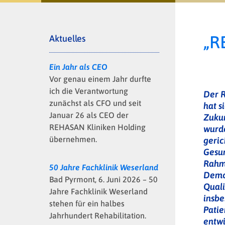
„R
Aktuelles
Ein Jahr als CEO
Vor genau einem Jahr durfte
ich die Verantwortung
Der 
zunächst als CFO und seit
hat s
Januar 26 als CEO der
Zuku
REHASAN Kliniken Holding
wurde
übernehmen.
geric
Gesun
Rahm
50 Jahre Fachklinik Weserland
Demog
Bad Pyrmont, 6. Juni 2026 – 50
Quali
Jahre Fachklinik Weserland
insb
stehen für ein halbes
Patie
Jahrhundert Rehabilitation.
entwi