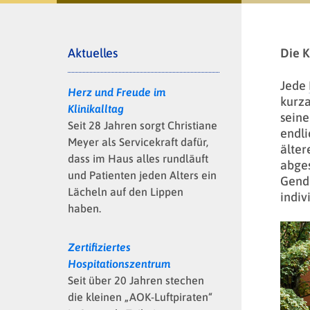
Aktuelles
Die K
Jede
Herz und Freude im
kurza
Klinikalltag
seine
Seit 28 Jahren sorgt Christiane
endli
Meyer als Servicekraft dafür,
älter
dass im Haus alles rundläuft
abges
und Patienten jeden Alters ein
Gende
Lächeln auf den Lippen
indiv
haben.
Zertifiziertes
Hospitationszentrum
Seit über 20 Jahren stechen
die kleinen „AOK-Luftpiraten“