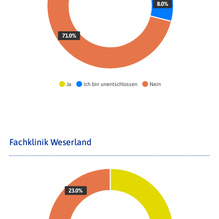
8.0%
71.0%
Ja
Ich bin unentschlossen
Nein
Fachklinik Weserland
23.0%