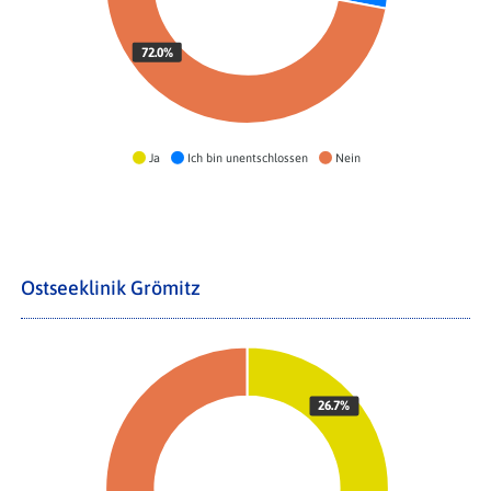
72.0%
Ja
Ich bin unentschlossen
Nein
Ostseeklinik Grömitz
26.7%