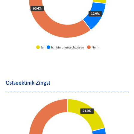
60.4%
12.9%
Ja
Ich bin unentschlossen
Nein
Ostseeklinik Zingst
21.0%