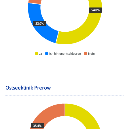
54.0%
23.0%
Ja
Ich bin unentschlossen
Nein
Ostseeklinik Prerow
35.4%