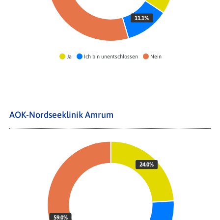
11.1%
Ja
Ich bin unentschlossen
Nein
AOK-Nordseeklinik Amrum
24.0%
59.0%