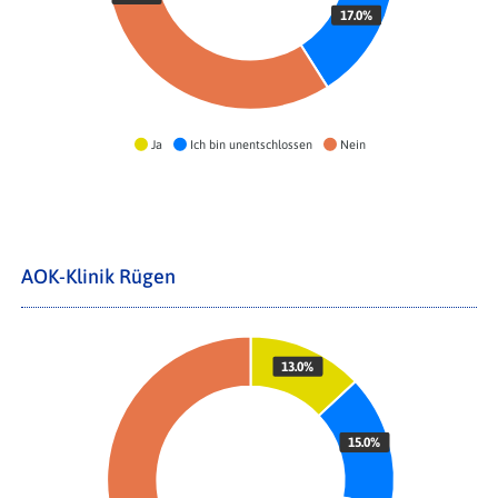
17.0%
Ja
Ich bin unentschlossen
Nein
AOK-Klinik Rügen
13.0%
15.0%