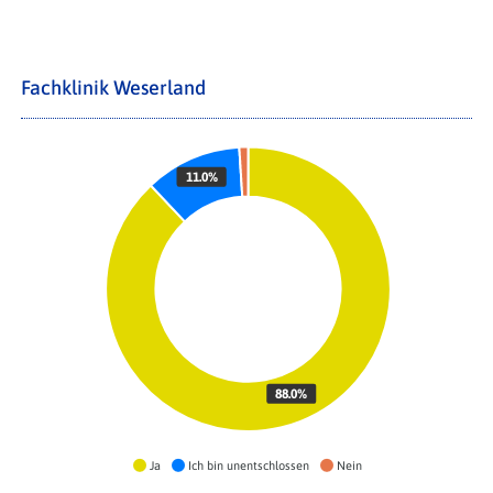
Fachklinik Weserland
11.0%
88.0%
Ja
Ich bin unentschlossen
Nein