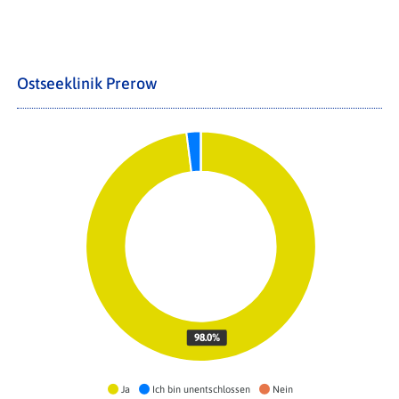
Ostseeklinik Prerow
98.0%
Ja
Ich bin unentschlossen
Nein