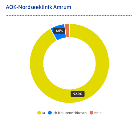
AOK-Nordseeklinik Amrum
6.0%
92.0%
Ja
Ich bin unentschlossen
Nein