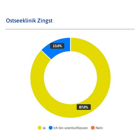
Ostseeklinik Zingst
13.0%
87.0%
Ja
Ich bin unentschlossen
Nein