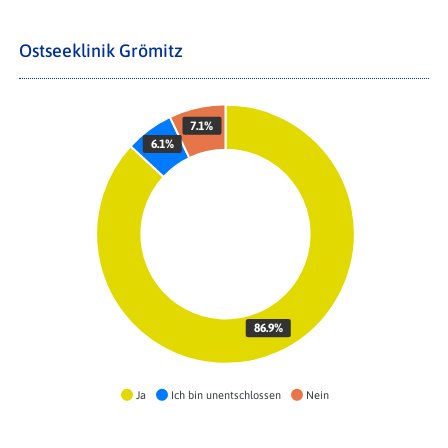
Ostseeklinik Grömitz
7.1%
6.1%
86.9%
Ja
Ich bin unentschlossen
Nein