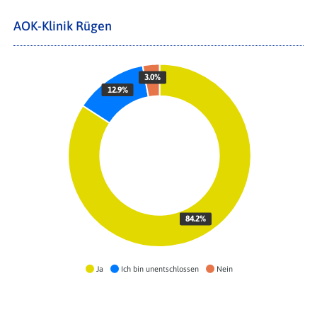
AOK-Klinik Rügen
3.0%
12.9%
84.2%
Ja
Ich bin unentschlossen
Nein