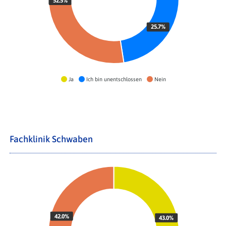
52.5%
25.7%
Ja
Ich bin unentschlossen
Nein
Fachklinik Schwaben
42.0%
43.0%