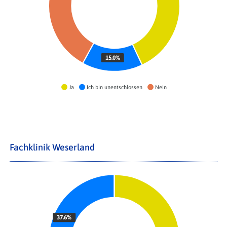
15.0%
Ja
Ich bin unentschlossen
Nein
Fachklinik Weserland
37.6%