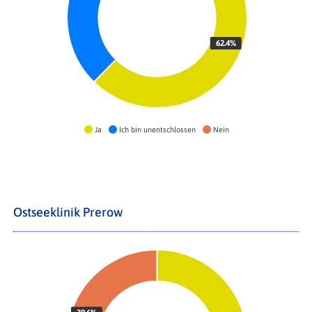
62.4%
Ja
Ich bin unentschlossen
Nein
Ostseeklinik Prerow