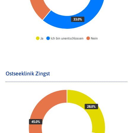
33.0%
Ja
Ich bin unentschlossen
Nein
Ostseeklinik Zingst
28.0%
45.0%