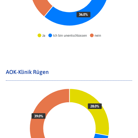
36.0%
Ja
Ich bin unentschlossen
nein
AOK-Klinik Rügen
28.0%
39.0%