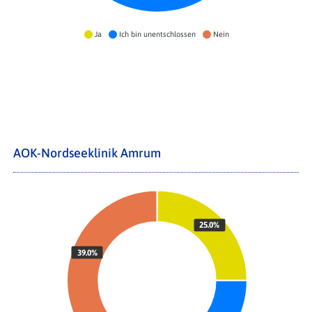
Ja
Ich bin unentschlossen
Nein
AOK-Nordseeklinik Amrum
25.0%
39.0%