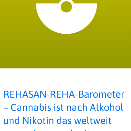
REHASAN-REHA-Barometer
– Cannabis ist nach Alkohol
und Nikotin das weltweit