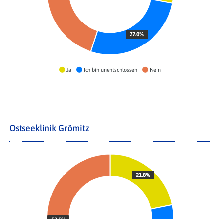
27.0%
Ja
Ich bin unentschlossen
Nein
Ostseeklinik Grömitz
21.8%