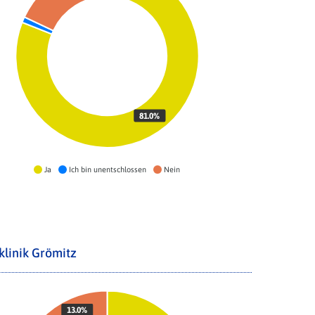
81.0%
Ja
Ich bin unentschlossen
Nein
klinik Grömitz
13.0%