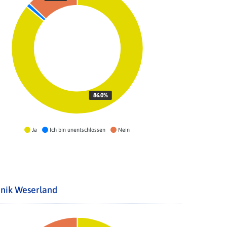
86.0%
Ja
Ich bin unentschlossen
Nein
inik Weserland