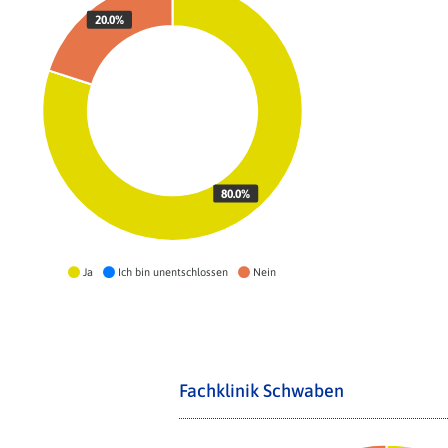
20.0%
80.0%
Ja
Ich bin unentschlossen
Nein
Fachklinik Schwaben