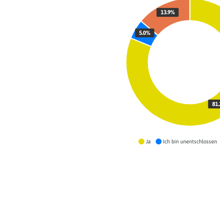
13.9%
5.0%
81
Ja
Ich bin unentschlossen