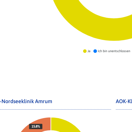
Ja
Ich bin unentschlossen
-Nordseeklinik Amrum
AOK-Kl
15.8%