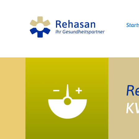
Start
R
K