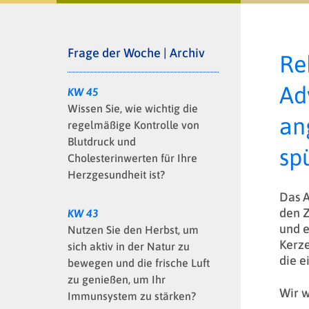
Frage der Woche | Archiv
Re
Ad
KW 45
Wissen Sie, wie wichtig die
an
regelmäßige Kontrolle von
Blutdruck und
sp
Cholesterinwerten für Ihre
Herzgesundheit ist?
Das A
den Z
KW 43
und e
Nutzen Sie den Herbst, um
Kerze
sich aktiv in der Natur zu
die e
bewegen und die frische Luft
zu genießen, um Ihr
Wir w
Immunsystem zu stärken?