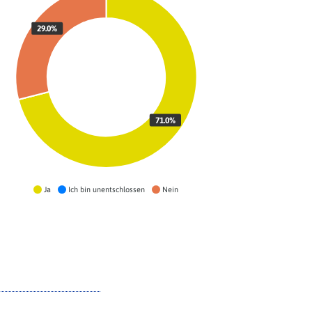
29.0%
71.0%
Ja
Ich bin unentschlossen
Nein