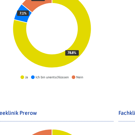
7.1%
78.8%
Ja
Ich bin unentschlossen
Nein
eeklinik Prerow
Fachkl