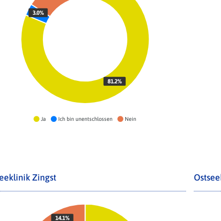
3.0%
81.2%
Ja
Ich bin unentschlossen
Nein
eeklinik Zingst
Ostsee
14.1%