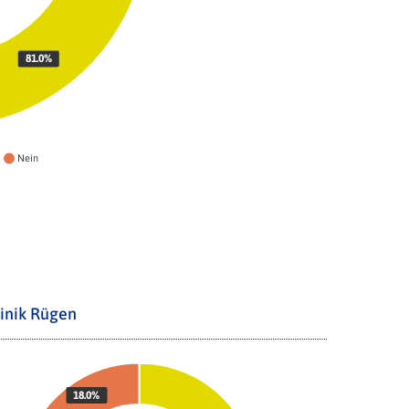
81.0%
Nein
inik Rügen
18.0%