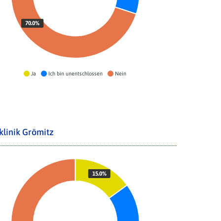
70.0%
Ja
Ich bin unentschlossen
Nein
klinik Grömitz
15.0%