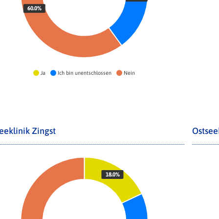
60.0%
Ja
Ich bin unentschlossen
Nein
eeklinik Zingst
Ostsee
18.0%