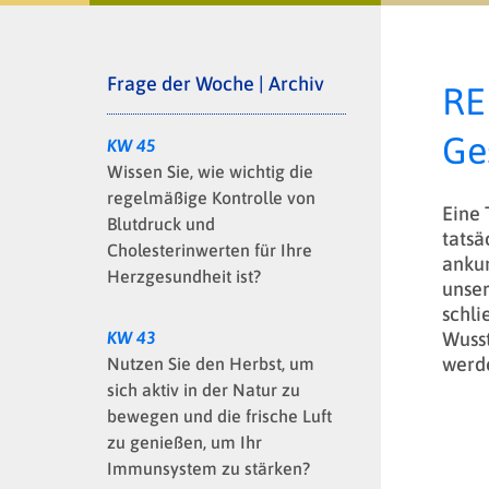
Frage der Woche | Archiv
RE
Ge
KW 45
Wissen Sie, wie wichtig die
regelmäßige Kontrolle von
Eine 
Blutdruck und
tatsä
Cholesterinwerten für Ihre
ankur
Herzgesundheit ist?
unser
schli
Wusst
KW 43
werd
Nutzen Sie den Herbst, um
sich aktiv in der Natur zu
bewegen und die frische Luft
zu genießen, um Ihr
Immunsystem zu stärken?