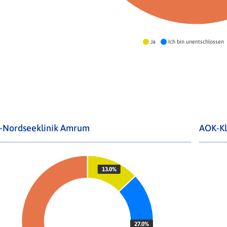
Ja
Ich bin unentschlossen
-Nordseeklinik Amrum
AOK-Kl
13.0%
27.0%