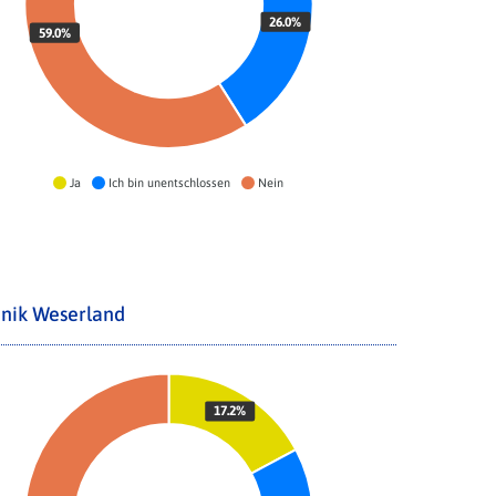
26.0%
59.0%
Ja
Ich bin unentschlossen
Nein
inik Weserland
17.2%