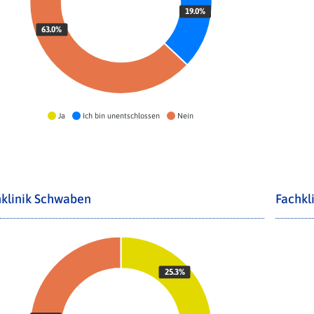
19.0%
63.0%
Ja
Ich bin unentschlossen
Nein
klinik Schwaben
Fachkl
25.3%