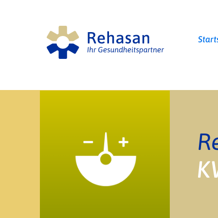
Start
R
K