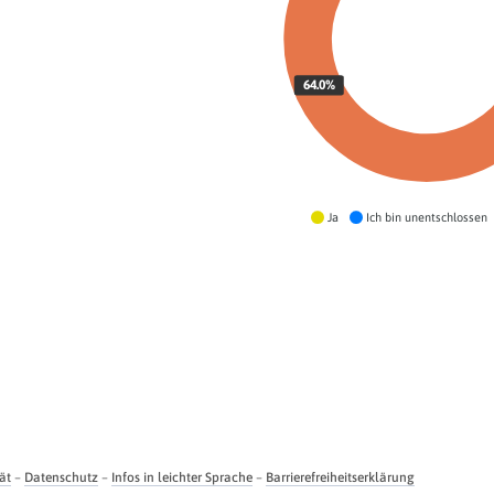
64.0%
Ja
Ich bin unentschlossen
ät
–
Datenschutz
–
Infos in leichter Sprache
–
Barrierefreiheitserklärung