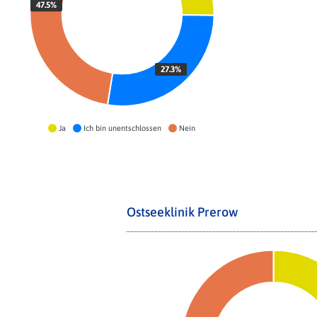
47.5%
27.3%
Ja
Ich bin unentschlossen
Nein
Ostseeklinik Prerow