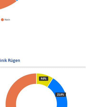
Nein
inik Rügen
9.0%
21.0%