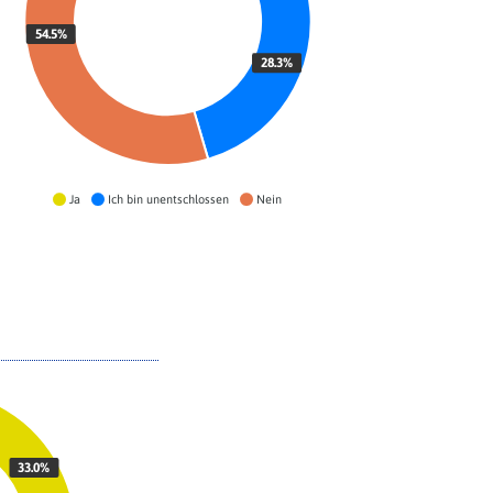
54.5%
28.3%
Ja
Ich bin unentschlossen
Nein
33.0%